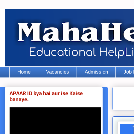
Home
Vacancies
Admission
Job 
APAAR ID kya hai aur ise Kaise
banaye.