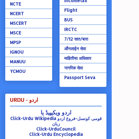
Incometax
NCTE
Flight
NCERT
BUS
MSCERT
IRCTC
MSCE
7/12 सात/बारा
MPSP
ऑंनलाईन सेवा
IGNOU
माहितीचा अधिकार
MANUU
नागरिक सेवा
YCMOU
Passport Seva
URDU - اردو
اردو ویکیپیڈ یا
Click-Urdu Wikipedia
قومی کونسل-فروغ اردو
زبان
Click-UrduCouncil
Click-Urdu Encyclopedia