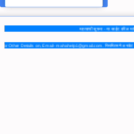
महत्वाची सुचना - या साईट वरिल माहिती
 Other Details on, Email- mahahelp1@gmail.com. नियमितपणे अपडेट होणाऱ्या या 