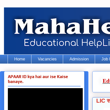
Home
Vacancies
Admission
Job 
APAAR ID kya hai aur ise Kaise
Ed
banaye.
LIC स