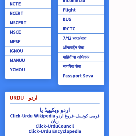
Incometax
NCTE
Flight
NCERT
BUS
MSCERT
IRCTC
MSCE
7/12 सात/बारा
MPSP
ऑंनलाईन सेवा
IGNOU
माहितीचा अधिकार
MANUU
नागरिक सेवा
YCMOU
Passport Seva
URDU - اردو
اردو ویکیپیڈ یا
Click-Urdu Wikipedia
قومی کونسل-فروغ اردو
زبان
Click-UrduCouncil
Click-Urdu Encyclopedia